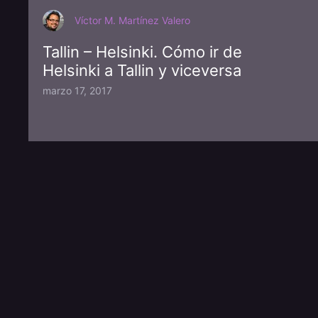
Víctor M. Martínez Valero
Tallin – Helsinki. Cómo ir de
Helsinki a Tallin y viceversa
marzo 17, 2017