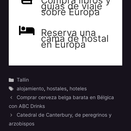
Compra libros y
guías de viaje
sobre Europa
Reserva una
cama de hostal
en Europa
Categorías
Tallin
Etiquetas
alojamiento
,
hostales
,
hoteles
Comprar cerveza belga barata en Bélgica
con ABC Drinks
Catedral de Canterbury, de peregrinos y
arzobispos