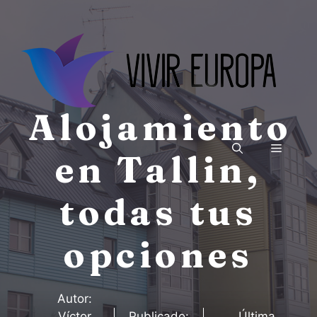
Saltar
al
contenido
Alojamiento
Menú
en Tallin,
todas tus
opciones
Autor:
Víctor
Publicado:
Última