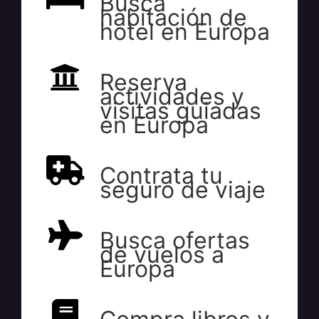
Busca
habitación de
hotel en Europa
Reserva
actividades y
visitas guiadas
en Europa
Contrata tu
seguro de viaje
Busca ofertas
de vuelos a
Europa