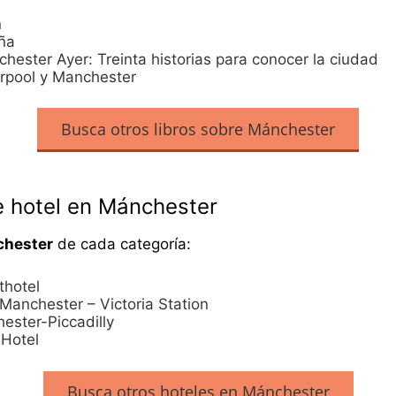
n
ña
hester Ayer: Treinta historias para conocer la ciudad
erpool y Manchester
Busca otros libros sobre Mánchester
e hotel en Mánchester
chester
de cada categoría:
thotel
 Manchester – Victoria Station
ester-Piccadilly
 Hotel
Busca otros hoteles en Mánchester