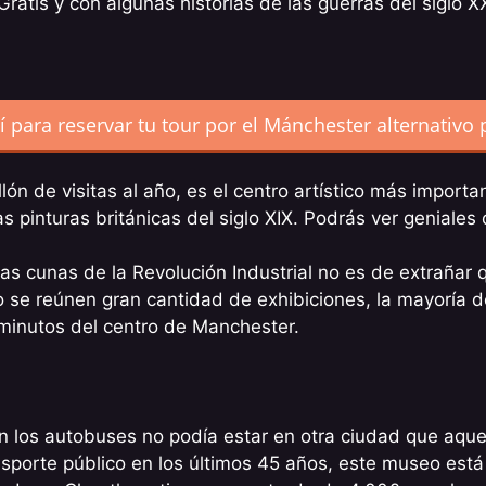
Gratis y con algunas historias de las guerras del siglo 
í para reservar tu tour por el Mánchester alternativo 
llón de visitas al año, es el centro artístico más impor
las pinturas británicas del siglo XIX. Podrás ver geniales
las cunas de la Revolución Industrial no es de extrañar
 se reúnen gran cantidad de exhibiciones, la mayoría d
minutos del centro de Manchester.
los autobuses no podía estar en otra ciudad que aquell
nsporte público en los últimos 45 años, este museo es